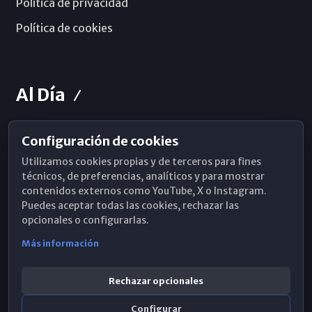
Política de privacidad
Política de cookies
Al Día
Configuración de cookies
Horarios de Misa
Utilizamos cookies propias y de terceros para fines
Hemeroteca
técnicos, de preferencias, analíticos y para mostrar
contenidos externos como YouTube, X o Instagram.
WhatsApp
Puedes aceptar todas las cookies, rechazar las
opcionales o configurarlas.
Más información
Rechazar opcionales
Configurar