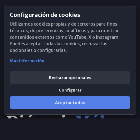
Configuración de cookies
Horarios de Misa
Utilizamos cookies propias y de terceros para fines
Hemeroteca
técnicos, de preferencias, analíticos y para mostrar
contenidos externos como YouTube, X o Instagram.
WhatsApp
Puedes aceptar todas las cookies, rechazar las
opcionales o configurarlas.
Más información
Rechazar opcionales
Configurar
Aceptar todas
Consulta IA
×