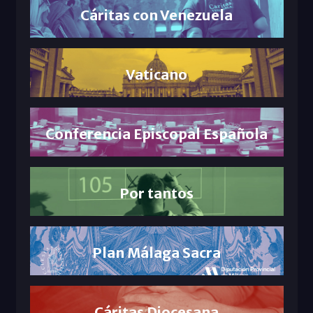
Cáritas con Venezuela
Vaticano
Conferencia Episcopal Española
Por tantos
Plan Málaga Sacra
Cáritas Diocesana