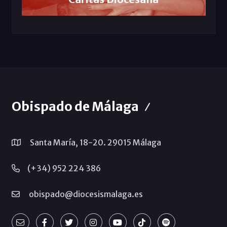
Obispado de Málaga
Santa María, 18-20. 29015 Málaga
(+34) 952 224 386
obispado@diocesismalaga.es