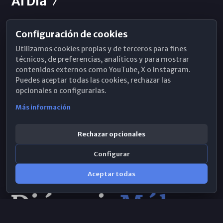
Al Día
Configuración de cookies
Horarios de Misa
Utilizamos cookies propias y de terceros para fines
Hemeroteca
técnicos, de preferencias, analíticos y para mostrar
contenidos externos como YouTube, X o Instagram.
WhatsApp
Puedes aceptar todas las cookies, rechazar las
opcionales o configurarlas.
Más información
Rechazar opcionales
Configurar
Aceptar todas
Consulta IA
×