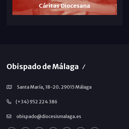
Cáritas Diocesana
Obispado de Málaga
Santa María, 18-20. 29015 Málaga
(+34) 952 224 386
obispado@diocesismalaga.es