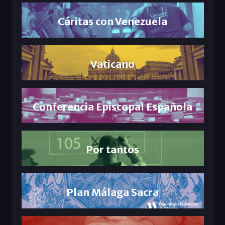
Cáritas con Venezuela
Vaticano
Conferencia Episcopal Española
Por tantos
Plan Málaga Sacra