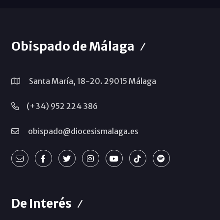
Obispado de Málaga
Santa María, 18-20. 29015 Málaga
(+34) 952 224 386
obispado@diocesismalaga.es
De Interés