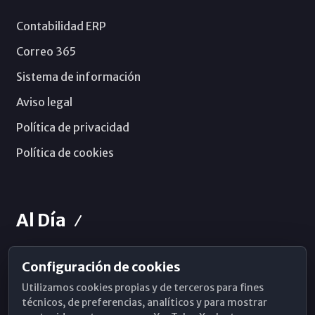
Contabilidad ERP
Correo 365
Sistema de información
Aviso legal
Política de privacidad
Política de cookies
Al Día
Configuración de cookies
Horarios de Misa
Utilizamos cookies propias y de terceros para fines
Hemeroteca
técnicos, de preferencias, analíticos y para mostrar