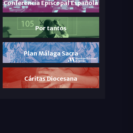
Conferencia Episcopal Española
Por tantos
Plan Málaga Sacra
Cáritas Diocesana