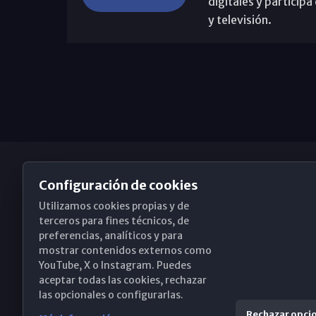
digitales y partici
y televisión.
Configuración de cookies
Utilizamos cookies propias y de
Obispado de Málaga
terceros para fines técnicos, de
preferencias, analíticos y para
mostrar contenidos externos como
YouTube, X o Instagram. Puedes
Santa María, 18-20. 29015 Málaga
aceptar todas las cookies, rechazar
las opcionales o configurarlas.
(+34) 952 224 386
Rechazar opci