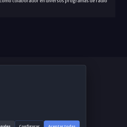
pa como colaborador en diversos programas de radio
De Interés
Contabilidad ERP
Correo 365
onales
Configurar
Aceptar todas