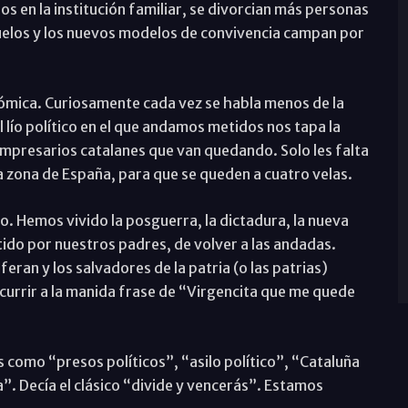
 en la institución familiar, se divorcian más personas
 suelos y los nuevos modelos de convivencia campan por
nómica. Curiosamente cada vez se habla menos de la
el lío político en el que andamos metidos nos tapa la
 empresarios catalanes que van quedando. Solo les falta
ra zona de España, para que se queden a cuatro velas.
. Hemos vivido la posguerra, la dictadura, la nueva
ido por nuestros padres, de volver a las andadas.
eran y los salvadores de la patria (o las patrias)
urrir a la manida frase de “Virgencita que me quede
s como “presos políticos”, “asilo político”, “Cataluña
”. Decía el clásico “divide y vencerás”. Estamos