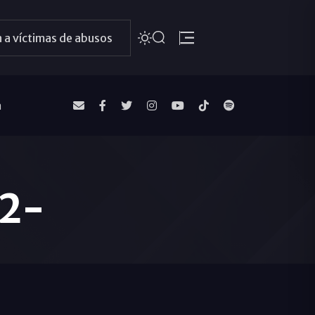
 a víctimas de abusos
a
-2-