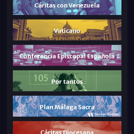
Cáritas con Venezuela
Vaticano
Conferencia Episcopal Española
Por tantos
Plan Málaga Sacra
Cáritas Diocesana