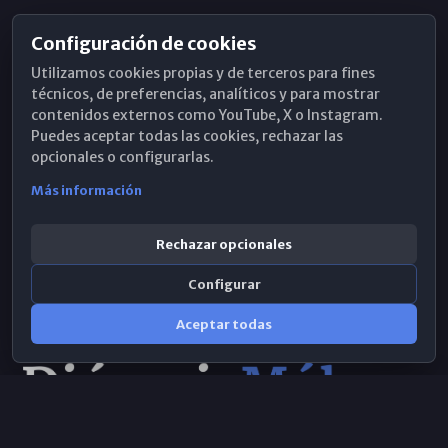
Configuración de cookies
Horarios de Misa
Utilizamos cookies propias y de terceros para fines
Hemeroteca
técnicos, de preferencias, analíticos y para mostrar
contenidos externos como YouTube, X o Instagram.
WhatsApp
Puedes aceptar todas las cookies, rechazar las
opcionales o configurarlas.
Más información
Rechazar opcionales
Configurar
Aceptar todas
Consulta IA
×