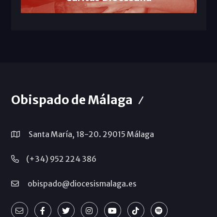
Obispado de Málaga
Santa María, 18-20. 29015 Málaga
(+34) 952 224 386
obispado@diocesismalaga.es