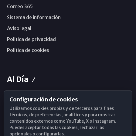
Correo 365
Sistema de información
Aviso legal
Política de privacidad
Política de cookies
Al Día
Configuración de cookies
Horarios de Misa
Utilizamos cookies propias y de terceros para fines
Hemeroteca
técnicos, de preferencias, analíticos y para mostrar
contenidos externos como YouTube, X o Instagram.
WhatsApp
Puedes aceptar todas las cookies, rechazar las
opcionales o configurarlas.