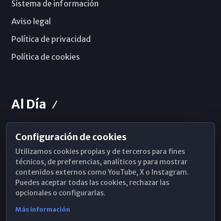
Sistema de información
Aviso legal
Política de privacidad
Política de cookies
Al Día
Configuración de cookies
Horarios de Misa
Utilizamos cookies propias y de terceros para fines
Hemeroteca
técnicos, de preferencias, analíticos y para mostrar
contenidos externos como YouTube, X o Instagram.
WhatsApp
Puedes aceptar todas las cookies, rechazar las
opcionales o configurarlas.
Más información