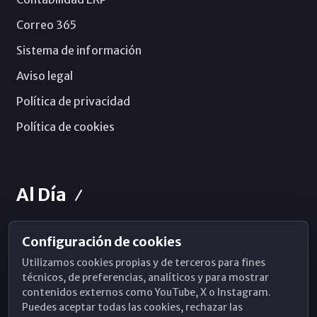
Correo 365
Sistema de información
Aviso legal
Política de privacidad
Política de cookies
Al Día
Configuración de cookies
Horarios de Misa
Utilizamos cookies propias y de terceros para fines
Hemeroteca
técnicos, de preferencias, analíticos y para mostrar
contenidos externos como YouTube, X o Instagram.
WhatsApp
Puedes aceptar todas las cookies, rechazar las