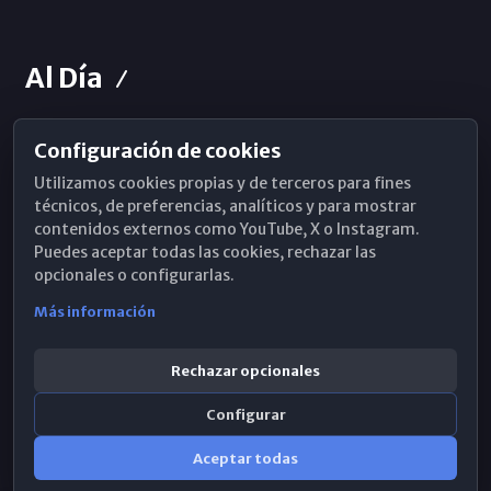
Al Día
Configuración de cookies
Horarios de Misa
Utilizamos cookies propias y de terceros para fines
Hemeroteca
técnicos, de preferencias, analíticos y para mostrar
contenidos externos como YouTube, X o Instagram.
WhatsApp
Puedes aceptar todas las cookies, rechazar las
opcionales o configurarlas.
Más información
Rechazar opcionales
Configurar
Aceptar todas