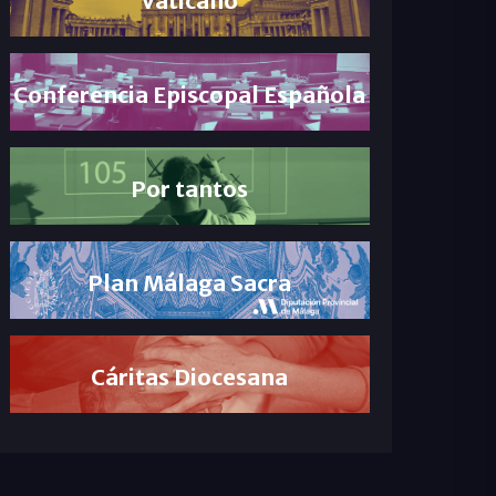
Conferencia Episcopal Española
Por tantos
Plan Málaga Sacra
Cáritas Diocesana