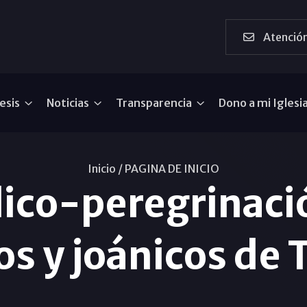
Atención
esis
Noticias
Transparencia
Dono a mi Iglesi
Inicio /
PAGINA DE INICIO
lico-peregrinaci
os y joánicos de 