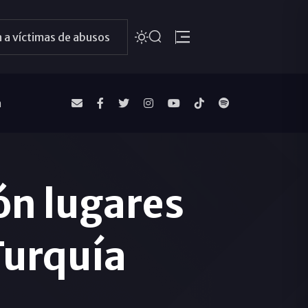
 a víctimas de abusos
a
ón lugares
Turquía