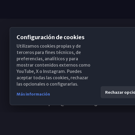
Configuración de cookies
Utilizamos cookies propias y de
Obispado de Málaga
terceros para fines técnicos, de
preferencias, analíticos y para
mostrar contenidos externos como
YouTube, X o Instagram. Puedes
Santa María, 18-20. 29015 Málaga
aceptar todas las cookies, rechazar
las opcionales o configurarlas.
(+34) 952 224 386
Rechazar opci
Más información
obispado@diocesismalaga.es