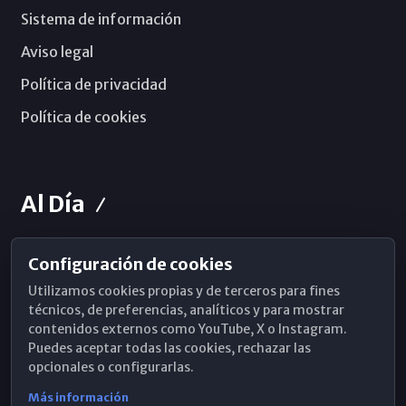
Sistema de información
Aviso legal
Política de privacidad
Política de cookies
Al Día
Configuración de cookies
Horarios de Misa
Utilizamos cookies propias y de terceros para fines
Hemeroteca
técnicos, de preferencias, analíticos y para mostrar
contenidos externos como YouTube, X o Instagram.
WhatsApp
Puedes aceptar todas las cookies, rechazar las
opcionales o configurarlas.
Más información