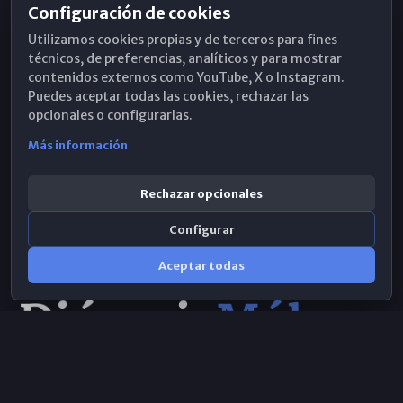
Configuración de cookies
Horarios de Misa
Utilizamos cookies propias y de terceros para fines
Hemeroteca
técnicos, de preferencias, analíticos y para mostrar
contenidos externos como YouTube, X o Instagram.
WhatsApp
Puedes aceptar todas las cookies, rechazar las
opcionales o configurarlas.
Más información
Rechazar opcionales
Configurar
Aceptar todas
Consulta IA
×
© 2026 Obispado de Málaga
Selecciona el área y realiza tu consulta