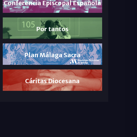
Conferencia Episcopal Española
Por tantos
Plan Málaga Sacra
Cáritas Diocesana