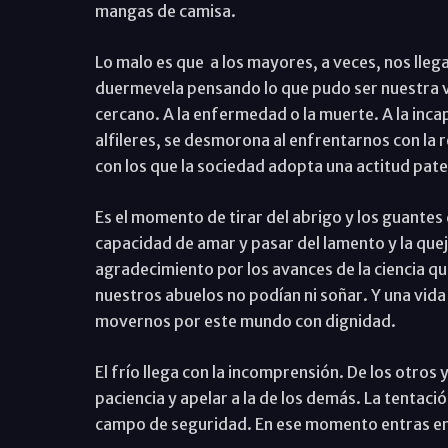
mangas de camisa.
Lo malo es que a los mayores, a veces, nos llega
duermevela pensando lo que pudo ser nuestra vi
cercano. A la enfermedad o la muerte. A la inca
alfileres, se desmorona al enfrentarnos con la
con los que la sociedad adopta una actitud pate
Es el momento de tirar del abrigo y los guantes 
capacidad de amar y pasar del lamento y la queja
agradecimiento por los avances de la ciencia q
nuestros abuelos no podían ni soñar. Y una vida 
movernos por este mundo con dignidad.
El frío llega con la incomprensión. De los otros
paciencia y apelar a la de los demás. La tentaci
campo de seguridad. En ese momento entras en el