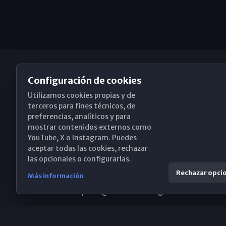
Configuración de cookies
Utilizamos cookies propias y de
Obispado de Málaga
terceros para fines técnicos, de
preferencias, analíticos y para
mostrar contenidos externos como
YouTube, X o Instagram. Puedes
Santa María, 18-20. 29015 Málaga
aceptar todas las cookies, rechazar
las opcionales o configurarlas.
(+34) 952 224 386
Rechazar opci
Más información
obispado@diocesismalaga.es