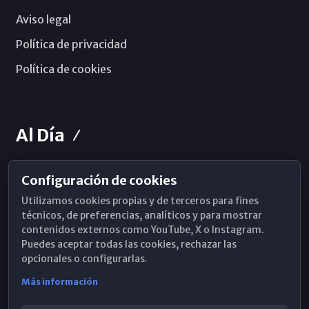
Aviso legal
Política de privacidad
Política de cookies
Al Día
Configuración de cookies
Horarios de Misa
Utilizamos cookies propias y de terceros para fines
Hemeroteca
técnicos, de preferencias, analíticos y para mostrar
contenidos externos como YouTube, X o Instagram.
WhatsApp
Puedes aceptar todas las cookies, rechazar las
opcionales o configurarlas.
Más información