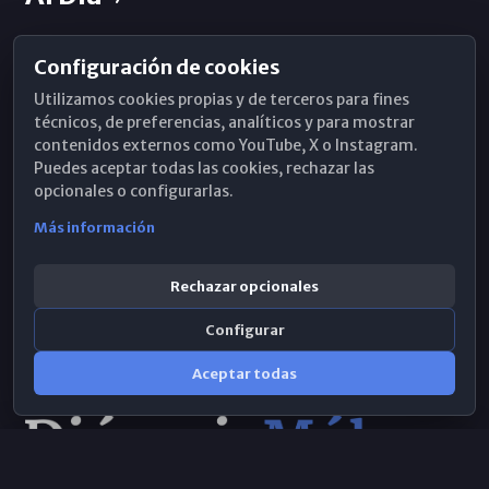
Configuración de cookies
Horarios de Misa
Utilizamos cookies propias y de terceros para fines
Hemeroteca
técnicos, de preferencias, analíticos y para mostrar
contenidos externos como YouTube, X o Instagram.
WhatsApp
Puedes aceptar todas las cookies, rechazar las
opcionales o configurarlas.
Más información
Rechazar opcionales
Configurar
Aceptar todas
Consulta IA
×