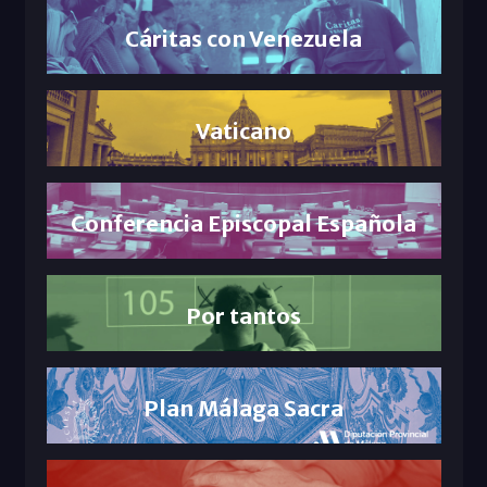
Cáritas con Venezuela
Vaticano
Conferencia Episcopal Española
Por tantos
Plan Málaga Sacra