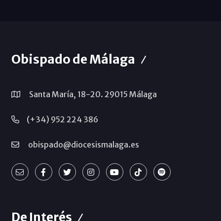
Obispado de Málaga
Santa María, 18-20. 29015 Málaga
(+34) 952 224 386
obispado@diocesismalaga.es
De Interés