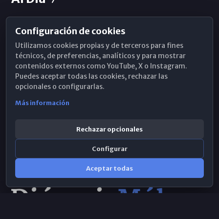
Configuración de cookies
Horarios de Misa
Utilizamos cookies propias y de terceros para fines
Hemeroteca
técnicos, de preferencias, analíticos y para mostrar
contenidos externos como YouTube, X o Instagram.
WhatsApp
Puedes aceptar todas las cookies, rechazar las
opcionales o configurarlas.
Más información
Rechazar opcionales
Configurar
Aceptar todas
Consulta IA
×