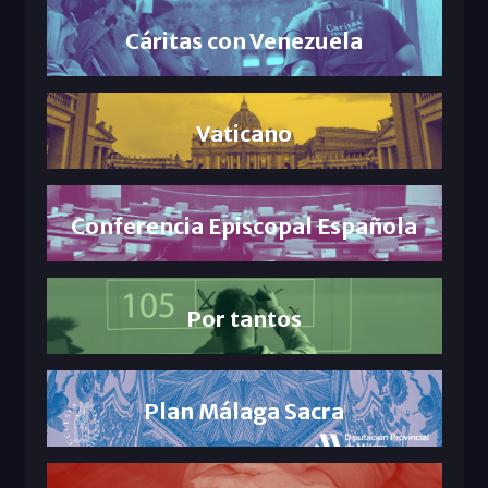
Cáritas con Venezuela
Vaticano
Conferencia Episcopal Española
Por tantos
Plan Málaga Sacra