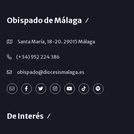
Obispado de Málaga
Santa María, 18-20. 29015 Málaga
(+34) 952 224 386
obispado@diocesismalaga.es
De Interés