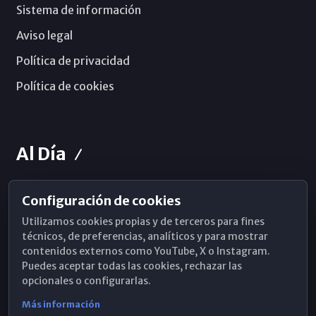
Sistema de información
Aviso legal
Política de privacidad
Política de cookies
Al Día
Configuración de cookies
Horarios de Misa
Utilizamos cookies propias y de terceros para fines
Hemeroteca
técnicos, de preferencias, analíticos y para mostrar
contenidos externos como YouTube, X o Instagram.
WhatsApp
Puedes aceptar todas las cookies, rechazar las
opcionales o configurarlas.
Más información