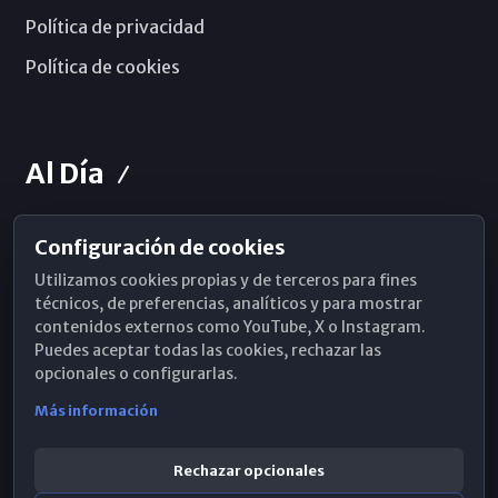
Política de privacidad
Política de cookies
Al Día
Configuración de cookies
Horarios de Misa
Utilizamos cookies propias y de terceros para fines
Hemeroteca
técnicos, de preferencias, analíticos y para mostrar
contenidos externos como YouTube, X o Instagram.
WhatsApp
Puedes aceptar todas las cookies, rechazar las
opcionales o configurarlas.
Más información
Rechazar opcionales