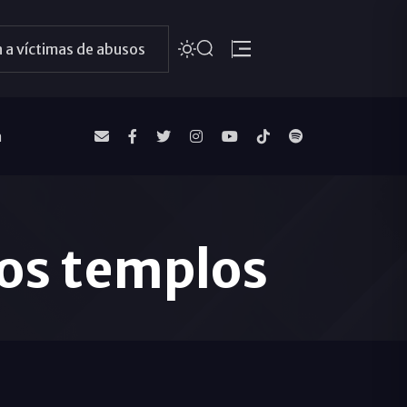
 a víctimas de abusos
a
os templos