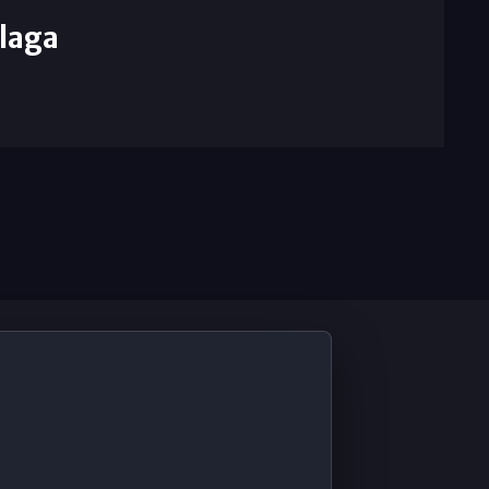
laga
De Interés