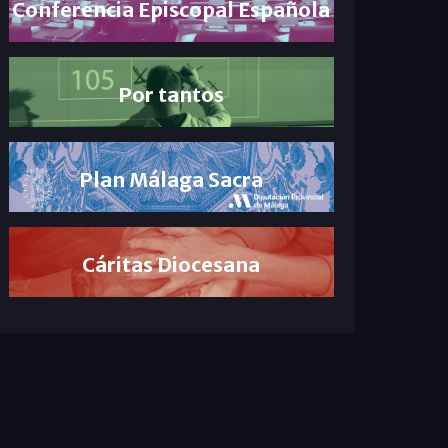
Conferencia Episcopal Española
Por tantos
Plan Málaga Sacra
Cáritas Diocesana