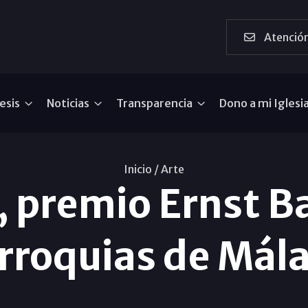
Atención
esis
Noticias
Transparencia
Dono a mi Iglesi
Inicio /
Arte
 premio Ernst Ba
rroquias de Mál