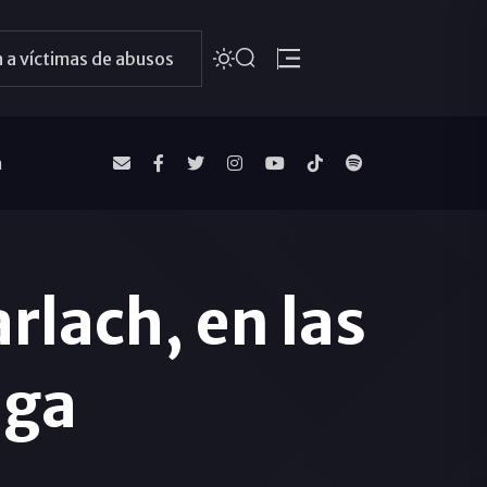
 a víctimas de abusos
a
rlach, en las
aga