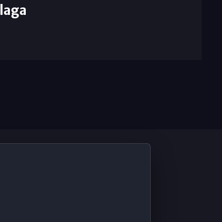
laga
De Interés
Contabilidad ERP