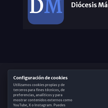
Diócesis Má
Configuración de cookies
Utilizamos cookies propias y de
Obispado de Málaga
terceros para fines técnicos, de
preferencias, analíticos y para
mostrar contenidos externos como
YouTube, X o Instagram. Puedes
Santa María, 18-20. 29015 Málaga