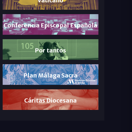
Conferencia Episcopal Española
Por tantos
Plan Málaga Sacra
Cáritas Diocesana