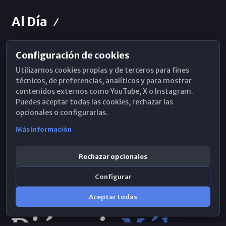
Al Día
Configuración de cookies
Horarios de Misa
Utilizamos cookies propias y de terceros para fines
Hemeroteca
técnicos, de preferencias, analíticos y para mostrar
contenidos externos como YouTube, X o Instagram.
WhatsApp
Puedes aceptar todas las cookies, rechazar las
opcionales o configurarlas.
Más información
Rechazar opcionales
Configurar
Aceptar todas