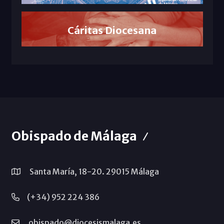
Cáritas Diocesana
Obispado de Málaga
Santa María, 18-20. 29015 Málaga
(+34) 952 224 386
obispado@diocesismalaga.es