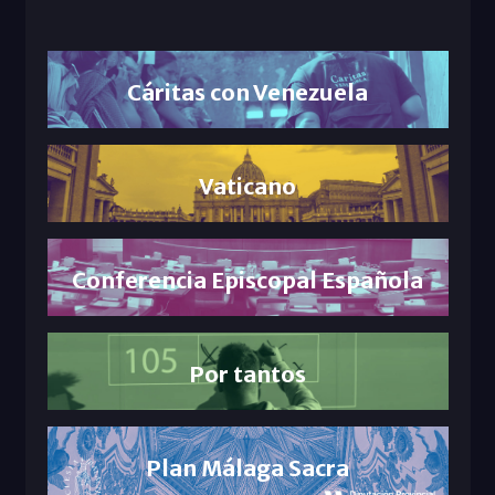
Cáritas con Venezuela
Vaticano
Conferencia Episcopal Española
Por tantos
Plan Málaga Sacra