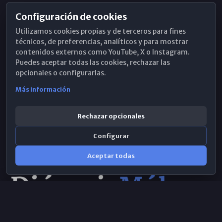
Configuración de cookies
Horarios de Misa
Utilizamos cookies propias y de terceros para fines
Hemeroteca
técnicos, de preferencias, analíticos y para mostrar
contenidos externos como YouTube, X o Instagram.
WhatsApp
Puedes aceptar todas las cookies, rechazar las
opcionales o configurarlas.
Más información
Rechazar opcionales
Configurar
Aceptar todas
Consulta IA
×
© 2026 Obispado de Málaga
Selecciona el área y realiza tu consulta