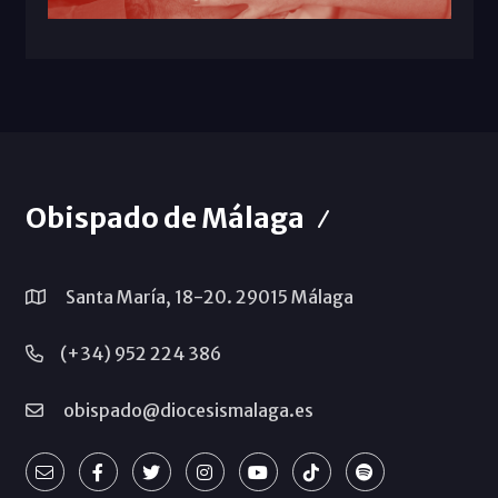
Obispado de Málaga
Santa María, 18-20. 29015 Málaga
(+34) 952 224 386
obispado@diocesismalaga.es