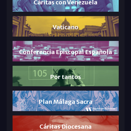
Cáritas con Venezuela
Vaticano
Conferencia Episcopal Española
Por tantos
Plan Málaga Sacra
Cáritas Diocesana