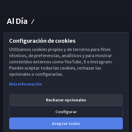
Al Día
Configuración de cookies
Horarios de Misa
Utilizamos cookies propias y de terceros para fines
Hemeroteca
técnicos, de preferencias, analíticos y para mostrar
contenidos externos como YouTube, X o Instagram.
WhatsApp
Puedes aceptar todas las cookies, rechazar las
opcionales o configurarlas.
Más información
Rechazar opcionales
Configurar
Aceptar todas