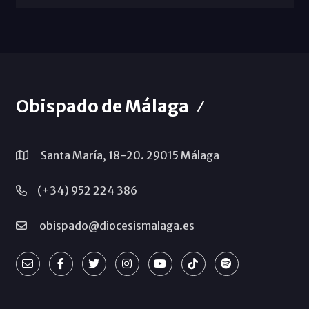
Obispado de Málaga
Santa María, 18-20. 29015 Málaga
(+34) 952 224 386
obispado@diocesismalaga.es