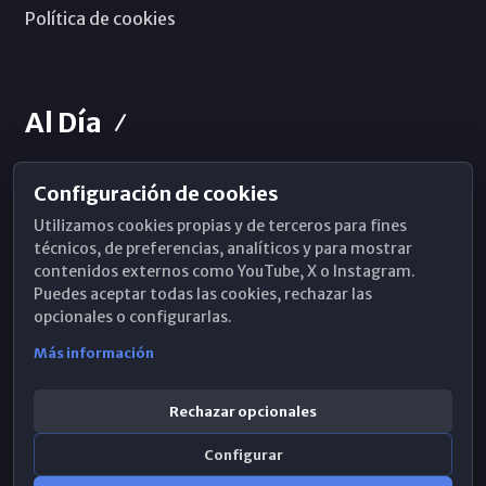
Política de cookies
Al Día
Configuración de cookies
Horarios de Misa
Utilizamos cookies propias y de terceros para fines
Hemeroteca
técnicos, de preferencias, analíticos y para mostrar
contenidos externos como YouTube, X o Instagram.
WhatsApp
Puedes aceptar todas las cookies, rechazar las
opcionales o configurarlas.
Más información
Rechazar opcionales
Configurar