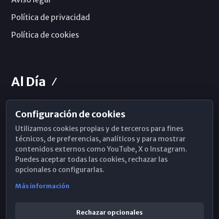
Política de privacidad
Política de cookies
Al Día
Configuración de cookies
Horarios de Misa
Utilizamos cookies propias y de terceros para fines
Hemeroteca
técnicos, de preferencias, analíticos y para mostrar
contenidos externos como YouTube, X o Instagram.
WhatsApp
Puedes aceptar todas las cookies, rechazar las
opcionales o configurarlas.
Más información
Rechazar opcionales