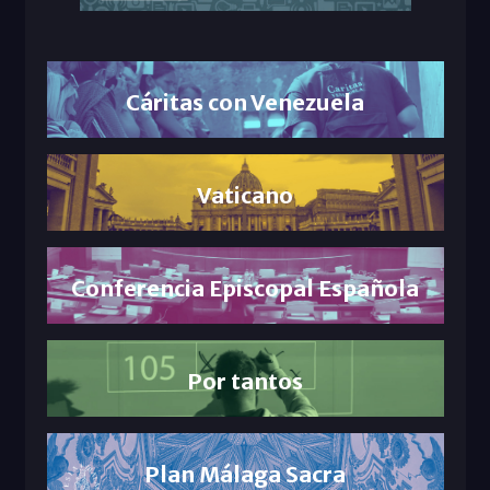
Cáritas con Venezuela
Vaticano
Conferencia Episcopal Española
Por tantos
Plan Málaga Sacra