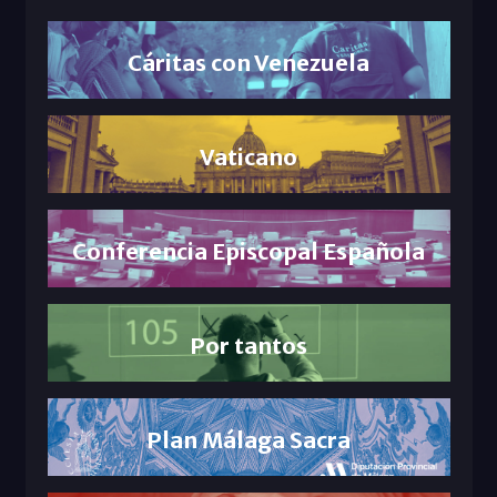
Cáritas con Venezuela
Vaticano
Conferencia Episcopal Española
Por tantos
Plan Málaga Sacra