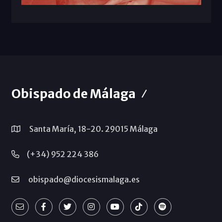
Obispado de Málaga
Santa María, 18-20. 29015 Málaga
(+34) 952 224 386
obispado@diocesismalaga.es