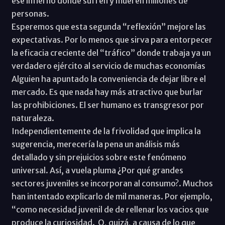
ese infierno donde sufren y mueren millones de
personas.
Esperemos que esta segunda “reflexión” mejore las
expectativas. Por lo menos que sirva para entorpecer
la eficacia creciente del “tráfico” donde trabaja ya un
verdadero ejército al servicio de muchas economías
Alguien ha apuntado la conveniencia de dejar libre el
mercado. Es que nada hay más atractivo que burlar
las prohibiciones. El ser humano es transgresor por
naturaleza.
Independientemente de la frivolidad que implica la
sugerencia, merecería la pena un análisis más
detallado y sin prejuicios sobre este fenómeno
universal. Así, a vuela pluma ¿Por qué grandes
sectores juveniles se incorporan al consumo?. Muchos
han intentado explicarlo de mil maneras. Por ejemplo,
“como necesidad juvenil de de rellenar los vacios que
produce la curiosidad. O, quizá, a causa de lo que