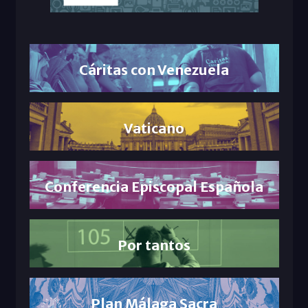
Cáritas con Venezuela
Vaticano
Conferencia Episcopal Española
Por tantos
Plan Málaga Sacra