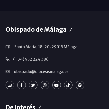
Obispado de Málaga
Santa María, 18-20. 29015 Málaga
(+34) 952 224 386
obispado@diocesismalaga.es
De Interés