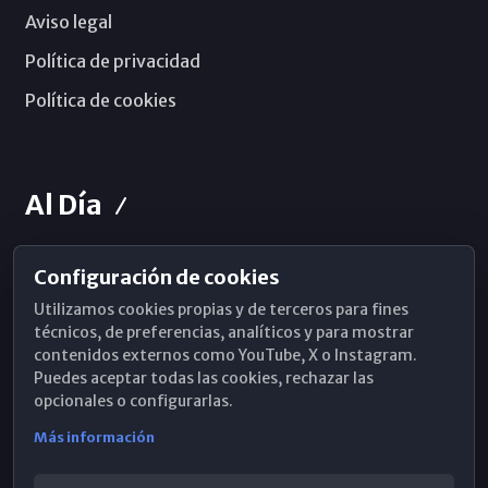
Aviso legal
Política de privacidad
Política de cookies
Al Día
Configuración de cookies
Horarios de Misa
Utilizamos cookies propias y de terceros para fines
Hemeroteca
técnicos, de preferencias, analíticos y para mostrar
contenidos externos como YouTube, X o Instagram.
WhatsApp
Puedes aceptar todas las cookies, rechazar las
opcionales o configurarlas.
Más información