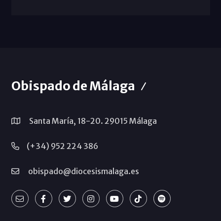
Obispado de Málaga
Santa María, 18-20. 29015 Málaga
(+34) 952 224 386
obispado@diocesismalaga.es