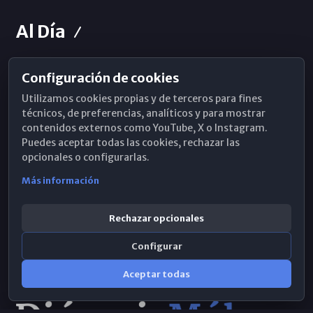
Al Día
Configuración de cookies
Horarios de Misa
Utilizamos cookies propias y de terceros para fines
Hemeroteca
técnicos, de preferencias, analíticos y para mostrar
contenidos externos como YouTube, X o Instagram.
WhatsApp
Puedes aceptar todas las cookies, rechazar las
opcionales o configurarlas.
Más información
Rechazar opcionales
Configurar
Aceptar todas