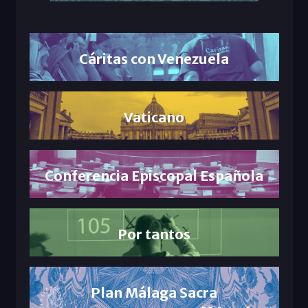
Cáritas con Venezuela
Vaticano
Conferencia Episcopal Española
Por tantos
Plan Málaga Sacra