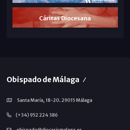
Cáritas Diocesana
Obispado de Málaga
Santa María, 18-20. 29015 Málaga
(+34) 952 224 386
obispado@diocesismalaga.es