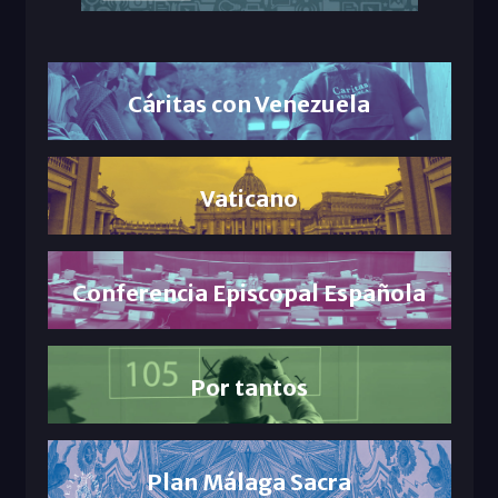
Cáritas con Venezuela
Vaticano
Conferencia Episcopal Española
Por tantos
Plan Málaga Sacra