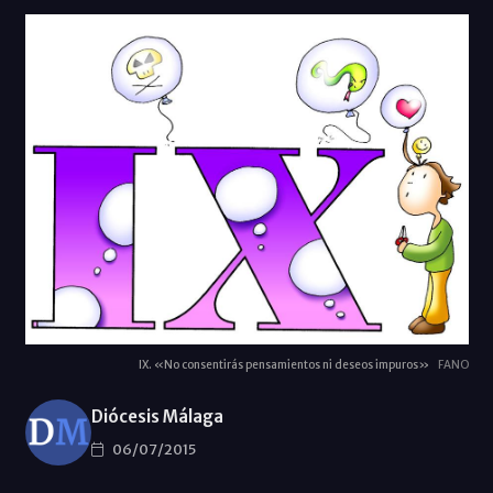
IX. «No consentirás pensamientos ni deseos impuros»
FANO
Diócesis Málaga
06/07/2015