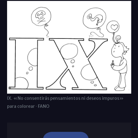
IX. «No consentirás pensamientos ni deseos impuros»
para colorear · FANO