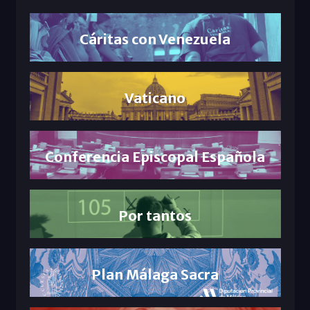
Cáritas con Venezuela
Vaticano
Conferencia Episcopal Española
Por tantos
Plan Málaga Sacra