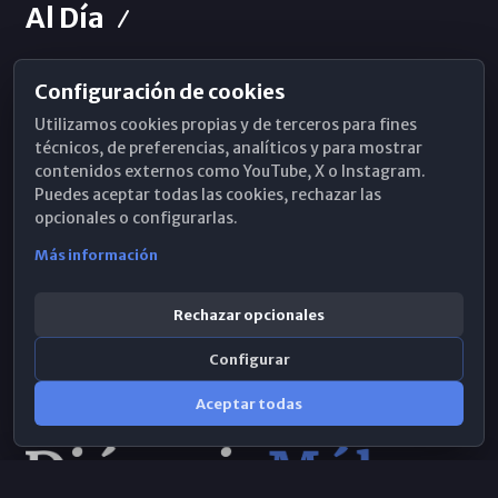
Al Día
Configuración de cookies
Horarios de Misa
Utilizamos cookies propias y de terceros para fines
Hemeroteca
técnicos, de preferencias, analíticos y para mostrar
contenidos externos como YouTube, X o Instagram.
WhatsApp
Puedes aceptar todas las cookies, rechazar las
opcionales o configurarlas.
Más información
Rechazar opcionales
Configurar
Aceptar todas