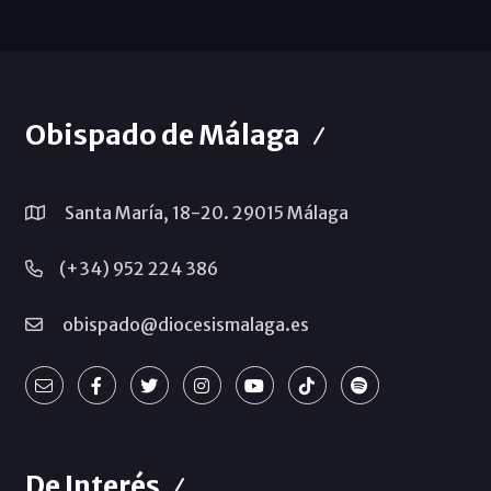
Obispado de Málaga
Santa María, 18-20. 29015 Málaga
(+34) 952 224 386
obispado@diocesismalaga.es
De Interés