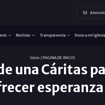
Atención
esis
Noticias
Transparencia
Dono a mi Iglesi
Inicio /
PAGINA DE INICIO
de una Cáritas pa
frecer esperanz