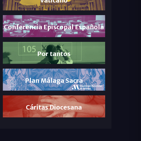
Conferencia Episcopal Española
Por tantos
Plan Málaga Sacra
Cáritas Diocesana