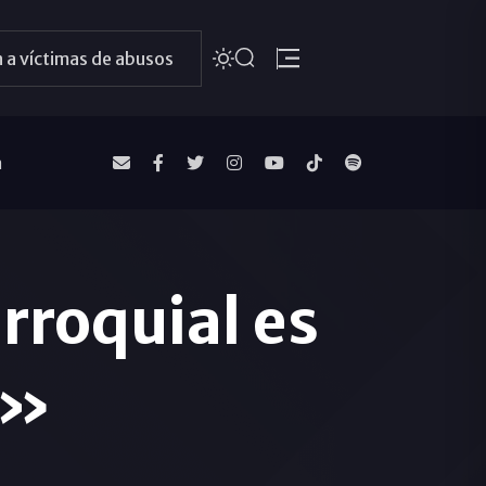
 a víctimas de abusos
a
rroquial es
a»