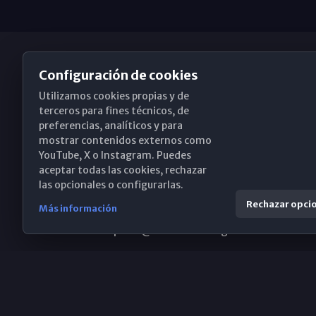
Configuración de cookies
Utilizamos cookies propias y de
Obispado de Málaga
terceros para fines técnicos, de
preferencias, analíticos y para
mostrar contenidos externos como
YouTube, X o Instagram. Puedes
Santa María, 18-20. 29015 Málaga
aceptar todas las cookies, rechazar
las opcionales o configurarlas.
(+34) 952 224 386
Rechazar opci
Más información
obispado@diocesismalaga.es