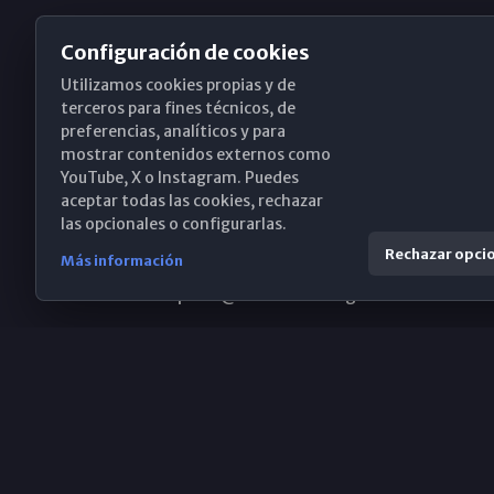
Configuración de cookies
Utilizamos cookies propias y de
Obispado de Málaga
terceros para fines técnicos, de
preferencias, analíticos y para
mostrar contenidos externos como
YouTube, X o Instagram. Puedes
Santa María, 18-20. 29015 Málaga
aceptar todas las cookies, rechazar
las opcionales o configurarlas.
(+34) 952 224 386
Rechazar opci
Más información
obispado@diocesismalaga.es