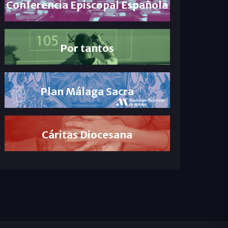
Conferencia Episcopal Española
Por tantos
Plan Málaga Sacra
Cáritas Diocesana