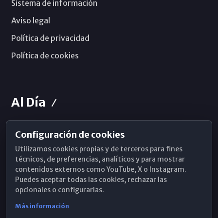
Sistema de información
Aviso legal
Política de privacidad
Política de cookies
Al Día
Configuración de cookies
Horarios de Misa
Utilizamos cookies propias y de terceros para fines
Hemeroteca
técnicos, de preferencias, analíticos y para mostrar
contenidos externos como YouTube, X o Instagram.
WhatsApp
Puedes aceptar todas las cookies, rechazar las
opcionales o configurarlas.
Más información