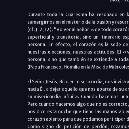
Durante toda la Cuaresma ha resonado en la l
sumergirnos en el misterio de la pasión y resur
(cf. Jl 2, 12). “Volver al Señor «de todo cora
superficial y transitoria, sino un itinerario 
persona. En efecto, el corazón es la sede de
nuestras elecciones, nuestras actitudes. El 
persona, sino que también se extiende a toda
(Papa Francisco, Homilía en la Misa de Miércole
El Señor Jesús, Rico en misericordia, nos invit
hacia Él; a dejar aquello que nos aparta de su
su misericordia infinita. Cuando hacemos un
Pero cuando hacemos algo que no es correcto, 
nos dice esta noche que tiene las manos abie
corazón abierto para que podamos participar d
Como signo de petición de perdón, rezamos