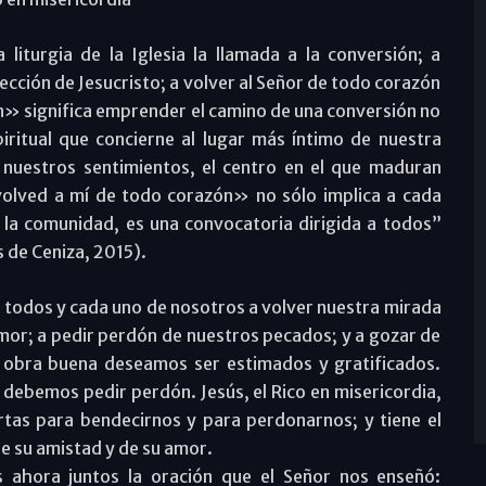
iturgia de la Iglesia la llamada a la conversión; a
rección de Jesucristo; a volver al Señor de todo corazón
zón» significa emprender el camino de una conversión no
espiritual que concierne al lugar más íntimo de nuestra
 nuestros sentimientos, el centro en el que maduran
«volved a mí de todo corazón» no sólo implica a cada
 la comunidad, es una convocatoria dirigida a todos”
s de Ceniza, 2015).
a a todos y cada uno de nosotros a volver nuestra mirada
 amor; a pedir perdón de nuestros pecados; y a gozar de
a obra buena deseamos ser estimados y gratificados.
debemos pedir perdón. Jesús, el Rico en misericordia,
rtas para bendecirnos y para perdonarnos; y tiene el
e su amistad y de su amor.
 ahora juntos la oración que el Señor nos enseñó: