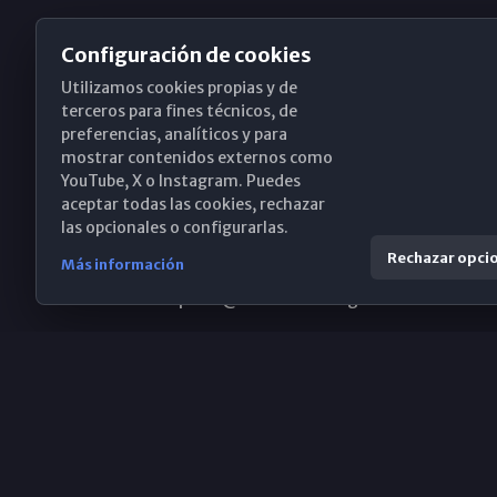
Configuración de cookies
Utilizamos cookies propias y de
Obispado de Málaga
terceros para fines técnicos, de
preferencias, analíticos y para
mostrar contenidos externos como
YouTube, X o Instagram. Puedes
Santa María, 18-20. 29015 Málaga
aceptar todas las cookies, rechazar
las opcionales o configurarlas.
(+34) 952 224 386
Rechazar opci
Más información
obispado@diocesismalaga.es