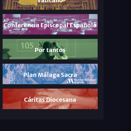
Conferencia Episcopal Española
Por tantos
Plan Málaga Sacra
Cáritas Diocesana