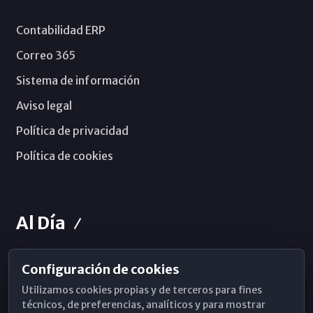
Contabilidad ERP
Correo 365
Sistema de información
Aviso legal
Política de privacidad
Política de cookies
Al Día
Configuración de cookies
Horarios de Misa
Utilizamos cookies propias y de terceros para fines
Hemeroteca
técnicos, de preferencias, analíticos y para mostrar