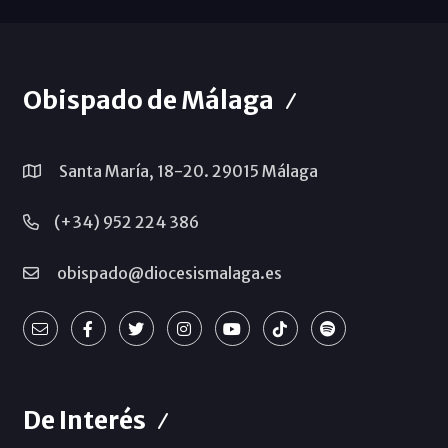
Obispado de Málaga
Santa María, 18-20. 29015 Málaga
(+34) 952 224 386
obispado@diocesismalaga.es
De Interés