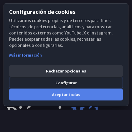
Configuración de cookies
Horarios de Misa
Utilizamos cookies propias y de terceros para fines
Hemeroteca
técnicos, de preferencias, analíticos y para mostrar
contenidos externos como YouTube, X o Instagram.
WhatsApp
Puedes aceptar todas las cookies, rechazar las
opcionales o configurarlas.
Más información
Rechazar opcionales
Configurar
Aceptar todas
Consulta IA
×