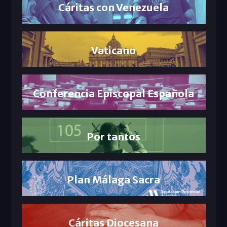
Cáritas con Venezuela
Vaticano
Conferencia Episcopal Española
Por tantos
Plan Málaga Sacra
Cáritas Diocesana