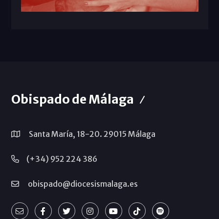
Obispado de Málaga
Santa María, 18-20. 29015 Málaga
(+34) 952 224 386
obispado@diocesismalaga.es