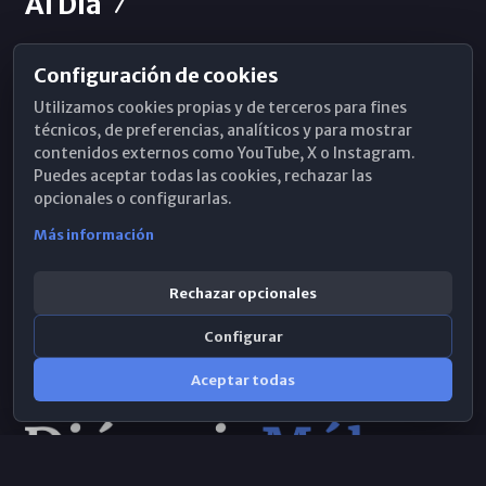
Al Día
Configuración de cookies
Horarios de Misa
Utilizamos cookies propias y de terceros para fines
Hemeroteca
técnicos, de preferencias, analíticos y para mostrar
contenidos externos como YouTube, X o Instagram.
WhatsApp
Puedes aceptar todas las cookies, rechazar las
opcionales o configurarlas.
Más información
Rechazar opcionales
Configurar
Aceptar todas
Consulta IA
×