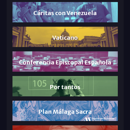
Cáritas con Venezuela
Vaticano
Conferencia Episcopal Española
Por tantos
Plan Málaga Sacra