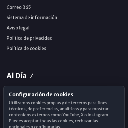
Correo 365
Sistema de información
Aviso legal
Política de privacidad
Política de cookies
Al Día
Configuración de cookies
Horarios de Misa
Utilizamos cookies propias y de terceros para fines
Hemeroteca
técnicos, de preferencias, analíticos y para mostrar
contenidos externos como YouTube, X o Instagram.
WhatsApp
Puedes aceptar todas las cookies, rechazar las
opcionales o configurarlas.