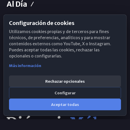
Al Día
Configuración de cookies
Horarios de Misa
Utilizamos cookies propias y de terceros para fines
Hemeroteca
técnicos, de preferencias, analíticos y para mostrar
contenidos externos como YouTube, X o Instagram.
WhatsApp
Puedes aceptar todas las cookies, rechazar las
opcionales o configurarlas.
Más información
Rechazar opcionales
Configurar
Aceptar todas
Consulta IA