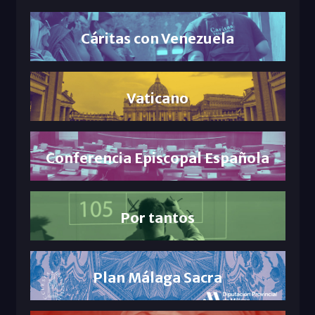
Cáritas con Venezuela
Vaticano
Conferencia Episcopal Española
Por tantos
Plan Málaga Sacra